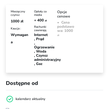
Miesięczny
Opłaty za
Opcje
czynsz
media
cenowe
+ 400
1000
zł
zł
Cena
podstawo
Rachunki
Kaucja :
zawierają
wa: 1000
Wymagan
Internet
zł
Prąd
a
Ogrzewanie
Woda
Czynsz
administracyjny
Gaz
Dostępne od
kalendarz aktualny