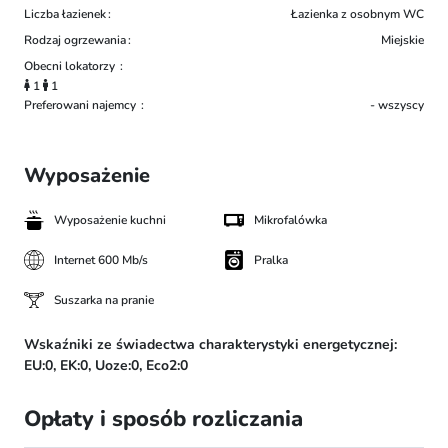
Liczba łazienek
Łazienka z osobnym WC
Rodzaj ogrzewania
Miejskie
Obecni lokatorzy
1
1
Preferowani najemcy
- wszyscy
Wyposażenie
Wyposażenie kuchni
Mikrofalówka
Internet 600 Mb/s
Pralka
Suszarka na pranie
Wskaźniki ze świadectwa charakterystyki energetycznej:
EU:0,
EK:0,
Uoze:0,
Eco2:0
Opłaty i sposób rozliczania