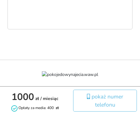
1000
pokaż numer
zł
/ miesiąc
O nas
telefonu
Opłaty za media: 400
zł
Jeśli szukasz pokoju do wynajęcia w Warszawie, to dobrze 
trafiłeś. W naszej ofercie z pewnością znajdziesz coś dla Siebie. 
Posiadamy pokoje w różnych dzielnicach miasta. Stawiamy na 
komfort i bezpieczeństwo naszych lokatorów. 